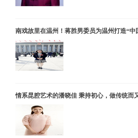
南戏故里在温州！蒋胜男委员为温州打造“中国.
情系昆腔艺术的潘晓佳 秉持初心，做传统而又.