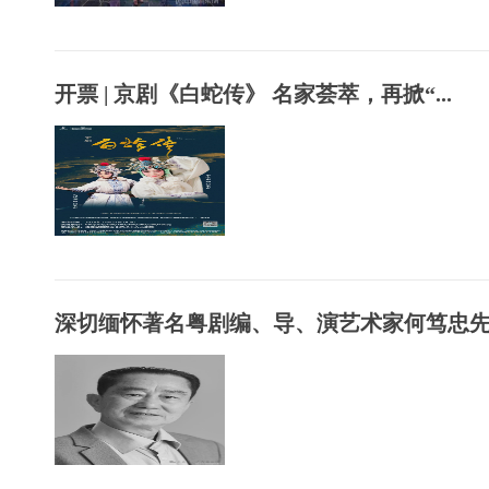
开票 | 京剧《白蛇传》 名家荟萃，再掀“...
深切缅怀著名粤剧编、导、演艺术家何笃忠