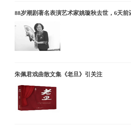
88岁潮剧著名表演艺术家姚璇秋去世，6天前还.
朱佩君戏曲散文集《老旦》引关注