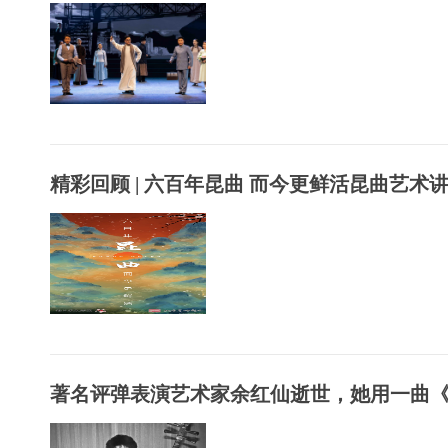
精彩回顾 | 六百年昆曲 而今更鲜活昆曲艺术
著名评弹表演艺术家余红仙逝世，她用一曲《蝶