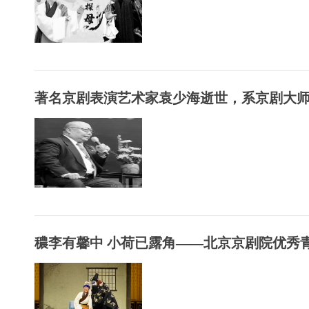
著名京剧表演艺术家袁少海逝世，系京剧大师袁
穠李有馨中 小荷已露角——北京京剧院优秀青.