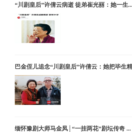
“川剧皇后”许倩云病逝 徒弟崔光丽：她一生..
巴金侄儿追念“川剧皇后”许倩云：她把毕生精..
缅怀豫剧大师马金凤│“一挂两花”剧坛传奇 ...