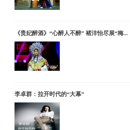
《贵妃醉酒》“心醉人不醉” 褚沣怡尽展“梅...
李卓群：拉开时代的“大幕”