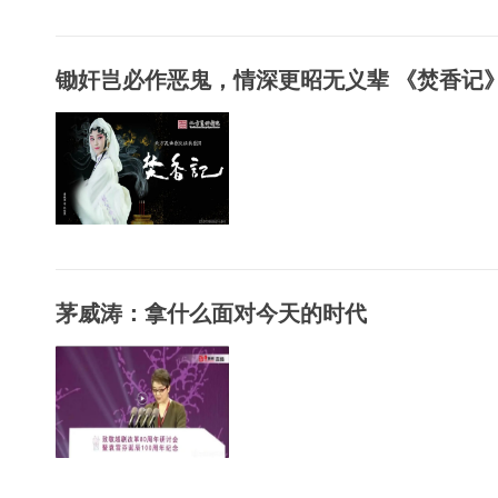
锄奸岂必作恶鬼，情深更昭无义辈 《焚香记》.
茅威涛：拿什么面对今天的时代