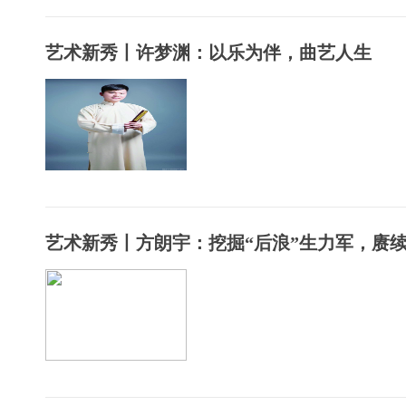
艺术新秀丨许梦渊：以乐为伴，曲艺人生
艺术新秀丨方朗宇：挖掘“后浪”生力军，赓续..