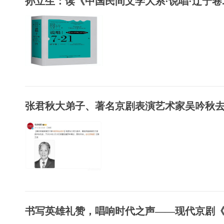
孙立生：读《中国民间文学大系·说唱·辽宁卷..
张君秋大弟子、著名京剧表演艺术家吴吟秋
书写英雄礼赞，唱响时代之声——现代京剧《长