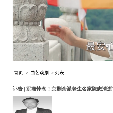
首页
>
曲艺戏剧
> 列表
讣告 | 沉痛悼念！京剧余派老生名家陈志清逝