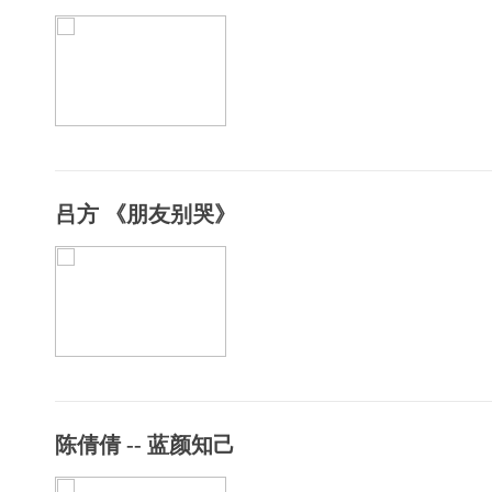
吕方 《朋友别哭》
陈倩倩 -- 蓝颜知己