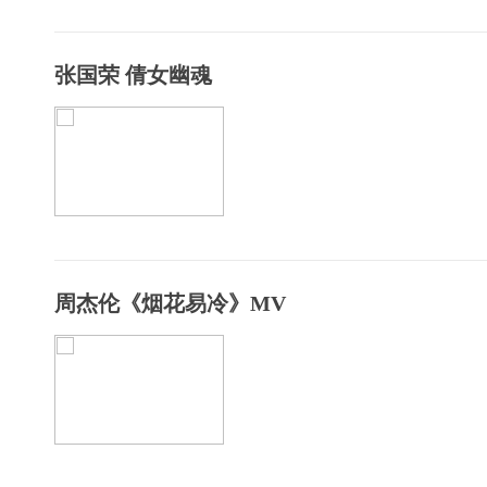
张国荣 倩女幽魂
周杰伦《烟花易冷》MV