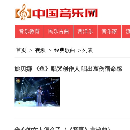
音乐教育
民乐古曲
西洋乐
音乐家
音乐众筹
商业资讯
专辑图书
商业
首页
>
视频
>
经典歌曲
> 列表
姚贝娜 《鱼》唱哭创作人 唱出哀伤宿命感
伤心的女人怎么了（《贤妻》主题曲）