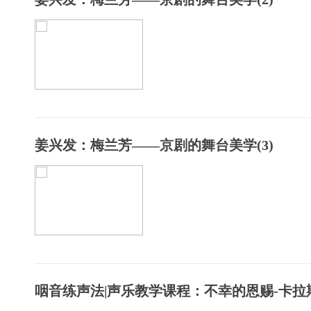
姜兴发：梅兰芳——京剧的舞台美学(3)
咽音练声法|声乐教学课程：不幸的恩赐-卡拉