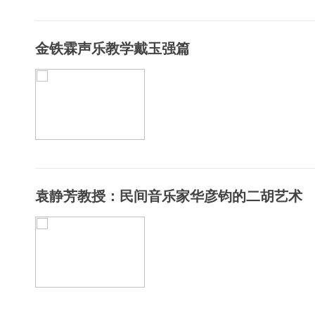
金铁霖声乐教学戴玉强篇
袁静芳教授：民间音乐家华彦钧的二胡艺术