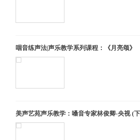
咽音练声法|声乐教学系列课程：《月亮颂》
美声艺苑声乐教学：嗓音专家林俊卿-央视 (下