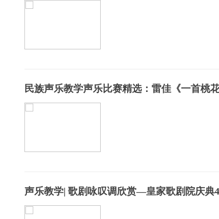
民族声乐教学声乐比赛精选：雷佳《一首桃
声乐教学| 歌剧咏叹调欣赏—皇家歌剧院庆典