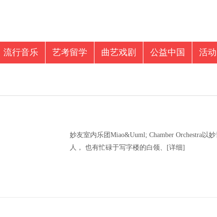
流行音乐
艺考留学
曲艺戏剧
公益中国
活动
音乐新闻
视频
音乐留学
妙友室内乐团Miao&Uuml; Chamber Orc
人， 也有忙碌于写字楼的白领、
[详细]