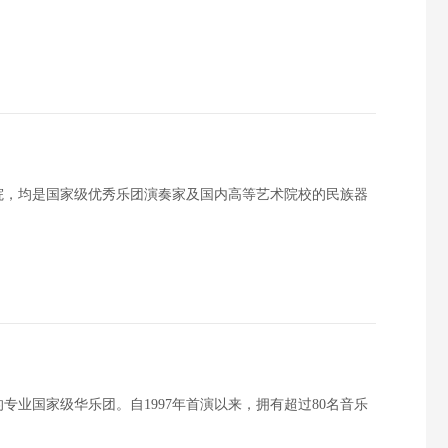
院，均是国家级优秀乐团演奏家及国内高等艺术院校的民族器
业国家级华乐团。自1997年首演以来，拥有超过80名音乐