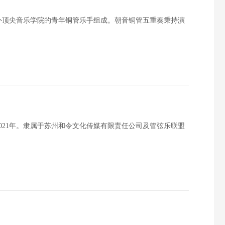
海外顶尖音乐学院的青年铜管乐手组成。朝音铜管五重奏秉持演
021年。隶属于苏州和令文化传媒有限责任公司及管弦乐联盟