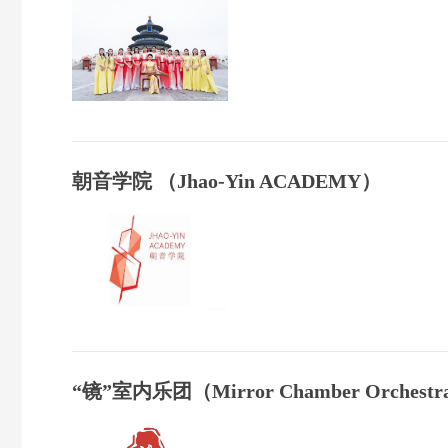
朝音学院 （Jhao-Yin ACADEMY）
“镜”室内乐团（Mirror Chamber Orchest