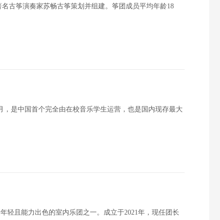
著名古筝演奏家苏畅古筝策划并组建。筝团成员平均年龄18
020年2月，是中国首个完全由在校音乐学生运营，也是国内现存最大
ra），中国最年轻且能力出色的室内乐团之一。成立于2021年，现任团长