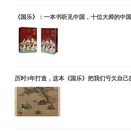
《国乐》：一本书听见中国，十位大师的中国传
历时3年打造，这本《国乐》把我们亏欠自己的.