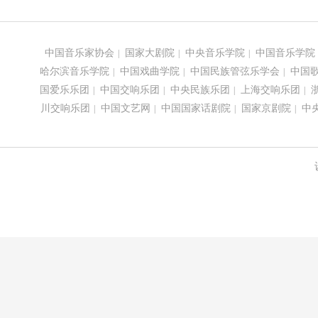
中国音乐家协会
国家大剧院
中央音乐学院
中国音乐学院
|
|
|
哈尔滨音乐学院
中国戏曲学院
中国民族管弦乐学会
中国
|
|
|
国爱乐乐团
中国交响乐团
中央民族乐团
上海交响乐团
|
|
|
|
川交响乐团
中国文艺网
中国国家话剧院
国家京剧院
中
|
|
|
|