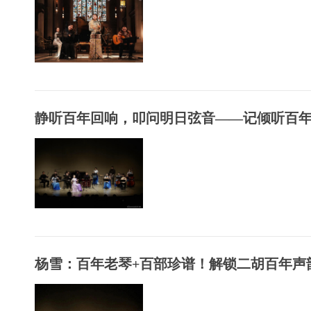
静听百年回响，叩问明日弦音——记倾听百年的
杨雪：百年老琴+百部珍谱！解锁二胡百年声