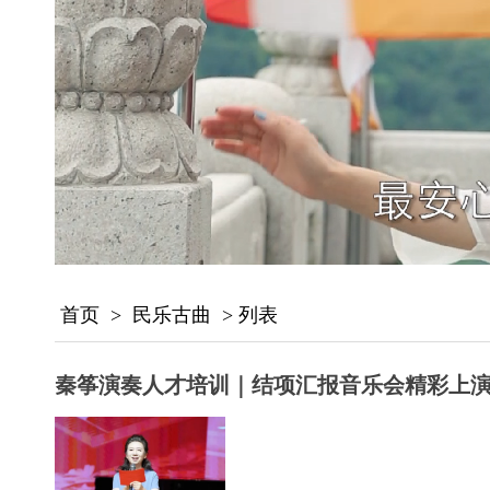
首页
>
民乐古曲
> 列表
秦筝演奏人才培训｜结项汇报音乐会精彩上