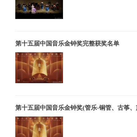
第十五届中国音乐金钟奖完整获奖名单
第十五届中国音乐金钟奖(管乐-铜管、古筝、声.