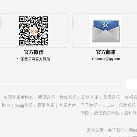
官方微信
官方邮箱
chnmusic@qq.com
中国音乐网官方微信
中国音乐家协会
腾讯音乐
搜狐音乐
新华音乐
凤凰音乐
央视
|
|
|
|
|
悦台
5sing音乐
豆瓣音乐
音乐之声
千千静听
iTunes
乐童音乐
|
|
|
|
|
|
学院
武汉音乐学院
四川音
|
|
设为首页
-
关于我们
-
网