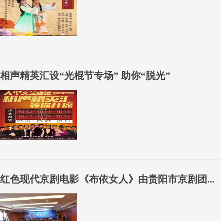
相声精英汇设“光棍节专场” 助你“脱光”
红色现代京剧电影《布依女人》由贵阳市京剧团...