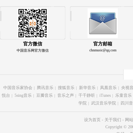
官方微信
官方邮箱
chnmusic@qq.com
中国音乐网官方微信
中国音乐家协会
腾讯音乐
搜狐音乐
新华音乐
凤凰音乐
央视
|
|
|
|
|
悦台
5sing音乐
豆瓣音乐
音乐之声
千千静听
iTunes
乐童音乐
|
|
|
|
|
|
学院
武汉音乐学院
四川音
|
|
设为首页
-
关于我们
-
网
Copyright ©