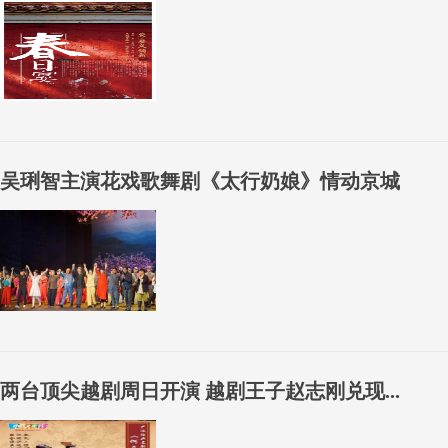
吴琍智主演花戏歌舞剧《太行奶娘》情动京城
两台顶尖越剧周日开演 越剧王子赵志刚兑现...