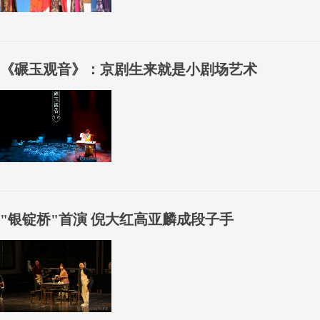
《碾玉观音》：京剧生来就是小剧场艺术
"银锭桥"首演 倪大红高亚麟成段子手