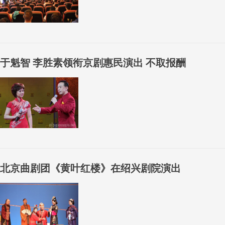
于魁智 李胜素领衔京剧惠民演出 不取报酬
北京曲剧团《黄叶红楼》在绍兴剧院演出