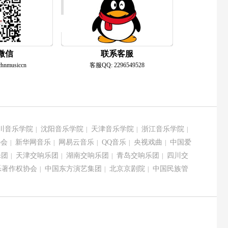
微信
联系客服
musiccn
客服QQ: 2296549528
川音乐学院
沈阳音乐学院
天津音乐学院
浙江音乐学院
|
|
|
|
协会
新华网音乐
网易云音乐
QQ音乐
央视戏曲
中国爱
|
|
|
|
|
乐团
天津交响乐团
湖南交响乐团
青岛交响乐团
四川交
|
|
|
|
乐著作权协会
中国东方演艺集团
北京京剧院
中国民族管
|
|
|