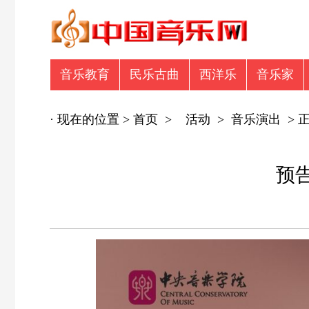
音乐教育
民乐古曲
西洋乐
音乐家
音乐众筹
商业广告
专辑推荐
商业
· 现在的位置 >
首页
>
活动
>
音乐演出
> 
预