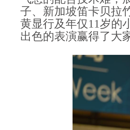
子、新加坡笛卡贝拉
黄显行及年仅11岁的
出色的表演赢得了大