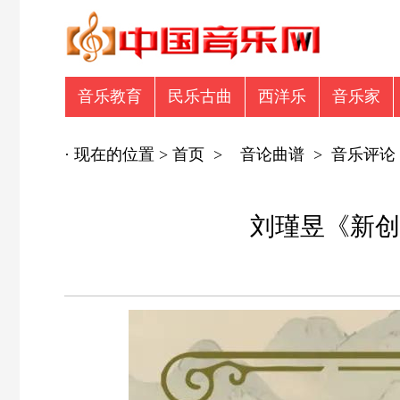
音乐教育
民乐古曲
西洋乐
音乐家
音乐众筹
商业广告
专辑推荐
商业
· 现在的位置 >
首页
>
音论曲谱
>
音乐评论
刘瑾昱《新创