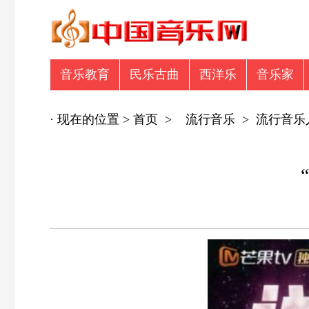
音乐教育
民乐古曲
西洋乐
音乐家
音乐众筹
商业广告
专辑推荐
商业
· 现在的位置 >
首页
>
流行音乐
>
流行音乐