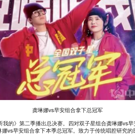
龚琳娜vs早安组合拿下总冠军
听我的》第二季播出总决赛。四对双子星组合龚琳娜vs早安
琳娜vs早安组合拿下本季总冠军。致力于传统唱腔研究