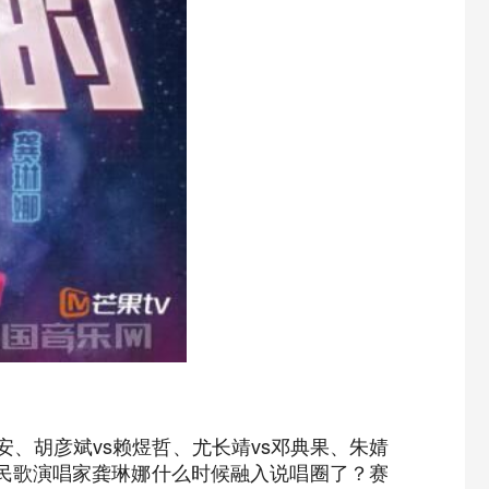
、胡彦斌vs赖煜哲、尤长靖vs邓典果、朱婧
的民歌演唱家龚琳娜什么时候融入说唱圈了？赛