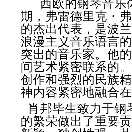
西欧的钢琴音乐体
期，弗雷德里克・弗朗
的杰出代表，是波兰
浪漫主义音乐语言的
突出的音乐家。他的
间艺术紧密联系的。
创作和强烈的民族精
神内容紧密地融合在
肖邦毕生致力于钢
的繁荣做出了重要贡