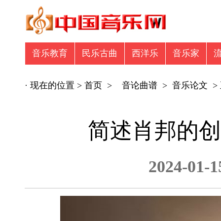
音乐教育
民乐古曲
西洋乐
音乐家
音乐众筹
商业广告
专辑推荐
商业
· 现在的位置 >
首页
>
音论曲谱
>
音乐论文
>
简述肖邦的创
2024-01