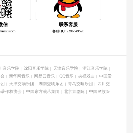
微信
联系客服
musiccn
客服QQ: 2296549528
川音乐学院
沈阳音乐学院
天津音乐学院
浙江音乐学院
|
|
|
|
协会
新华网音乐
网易云音乐
QQ音乐
央视戏曲
中国爱
|
|
|
|
|
乐团
天津交响乐团
湖南交响乐团
青岛交响乐团
四川交
|
|
|
|
乐著作权协会
中国东方演艺集团
北京京剧院
中国民族管
|
|
|