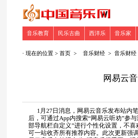
音乐教育
民乐古曲
西洋乐
音乐家
音乐众筹
商业广告
专辑推荐
商业
· 现在的位置 >
首页
>
音乐财经
>
音乐财经
网易云音
1月27日消息，网易云音乐发布站内笔
后，可通过App内搜索“网易云听劝”参
部导航栏自定义”进行个性化设置，不
可一站收齐所有推荐内容。此次更新强调