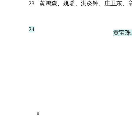
23
黄鸿森、姚瑶、洪炎钟、庄卫东、
24
黄宝珠
分享到
0