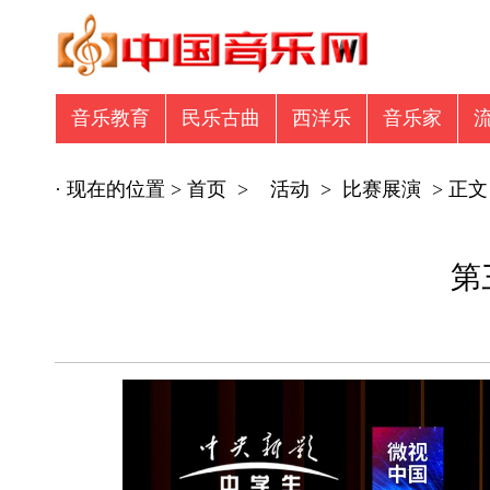
音乐教育
民乐古曲
西洋乐
音乐家
音乐众筹
商业广告
专辑推荐
商业
· 现在的位置 >
首页
>
活动
>
比赛展演
> 正文
第