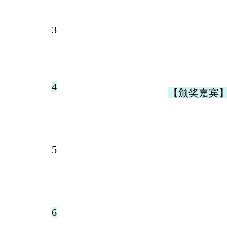
3
4
【颁奖嘉宾
5
6