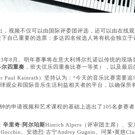
，视频不仅可以由国际评委团评选，还可以由在线观众评
投下自己重要的选票：多达四名候选人将有机会独立于
23年8月。明年赛事将在意大利博尔扎诺以传统的现
多尔四重奏
，班夫弦乐四重奏比赛一等奖），以及最后
ter Paul Kainrath）坚持认为：“今天的音乐
全球观众和国际音乐生活利益相关者的平台，以确保所
分钟的申请视频和艺术课程的基础上选出了105名参赛
：
辛里奇·阿尔珀斯
Hinrich Alpers（评审团主席）、安东
occhio、安德烈·古宁Andrey Gugnin、珂莱•黄慈Claire