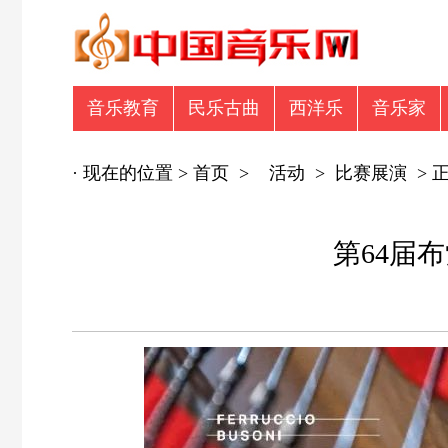
音乐教育
民乐古曲
西洋乐
音乐家
音乐众筹
商业广告
专辑推荐
商业
· 现在的位置 >
首页
>
活动
>
比赛展演
> 
第64届布索