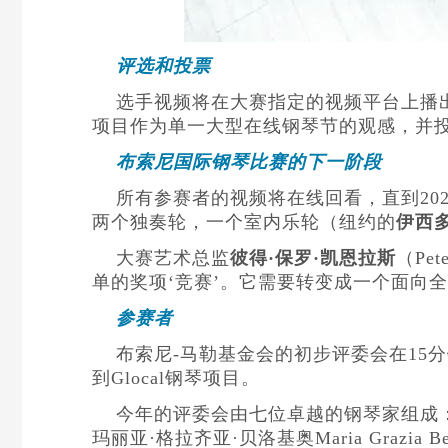
评选和投票
选手视频将在大赛指定的视频平台上播出
项目作为单一大型在线钢琴节的观感，并
布索尼国际钢琴比赛的下一阶段
所有参赛者的视频将在线回看，直到20
两个独奏轮，一个室内乐轮（纽约的
伊西
大赛艺术总监
彼得·保罗·凯恩拉斯
（Pe
单的奖项‘竞赛’。它需要转变成一个面向
参赛者
布索尼-马勒基金会的初步评委会在15
到Glocal钢琴项目。
今年的评委会由七位卓越的钢琴家组成
玛丽亚·格拉齐亚·贝洛基奥Maria Grazia Bell